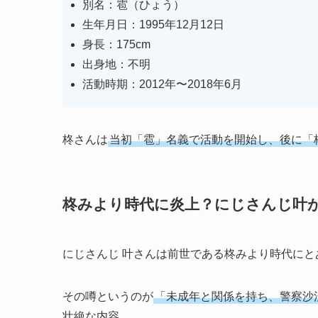
別名：雹（ひょう）
生年月日：1995年12月12日
身長：175cm
出身地：不明
活動時期：2012年〜2018年6月
柊さんは
当初「雹」名義で活動を開始し、後に「
柊みより時代に炎上？にじさんじ叶
にじさんじ 叶さんは前世である柊みより時代に
その噂というのが
「未成年と関係を持ち、警察沙
壮絶な内容。