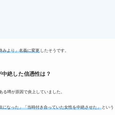
柊みより」名義に変更
したそうです。
が中絶した信憑性は？
とある噂が原因で炎上していました。
汰になった」「当時付き合っていた女性を中絶させた」
という