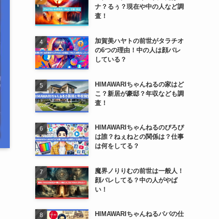
ナ？るぅ？現在や中の人など調
査！
加賀美ハヤトの前世がタラチオ
の6つの理由！中の人は顔バレ
している？
HIMAWARIちゃんねるの家はど
こ？新居が豪邸？年収なども調
査！
HIMAWARIちゃんねるのぴろぴ
は誰？ねぇねとの関係は？仕事
は何をしてる？
魔界ノりりむの前世は一般人！
顔バレしてる？中の人がやば
い！
HIMAWARIちゃんねるパパの仕