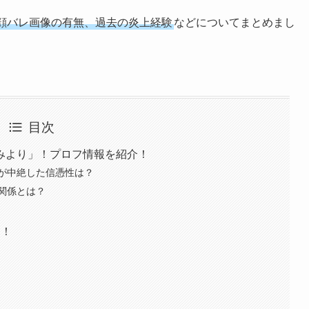
顔バレ画像の有無、過去の炎上経験
などについてまとめまし
目次
みより」！プロフ情報を紹介！
が中絶した信憑性は？
関係とは？
由！