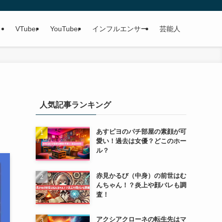
VTuber
YouTuber
インフルエンサー
芸能人
人気記事ランキング
あすピヨのパチ部屋の素顔が可
愛い！過去は女優？どこのホー
ル？
赤見かるび（中身）の前世はむ
んちゃん！？炎上や顔バレも調
査！
アクシアクローネの転生先はマ