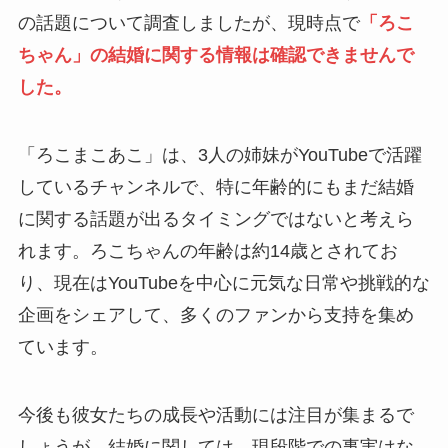
の話題について調査しましたが、現時点で
「ろこ
ちゃん」の結婚に関する情報は確認できませんで
した。
「ろこまこあこ」は、3人の姉妹がYouTubeで活躍
しているチャンネルで、特に年齢的にもまだ結婚
に関する話題が出るタイミングではないと考えら
れます。ろこちゃんの年齢は約14歳とされてお
り、現在はYouTubeを中心に元気な日常や挑戦的な
企画をシェアして、多くのファンから支持を集め
ています。
今後も彼女たちの成長や活動には注目が集まるで
しょうが、結婚に関しては、現段階での事実はな