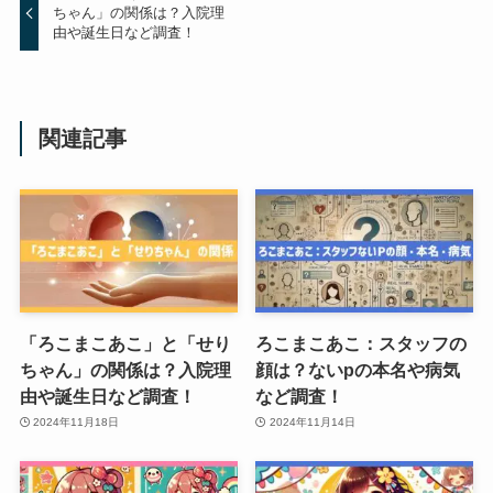
ちゃん」の関係は？入院理
由や誕生日など調査！
関連記事
「ろこまこあこ」と「せり
ろこまこあこ：スタッフの
ちゃん」の関係は？入院理
顔は？ないpの本名や病気
由や誕生日など調査！
など調査！
2024年11月18日
2024年11月14日