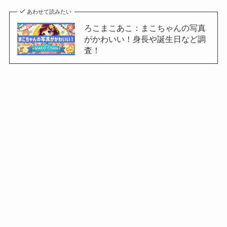
あわせて読みたい
ろこまこあこ：まこちゃんの写真
がかわいい！身長や誕生日など調
査！