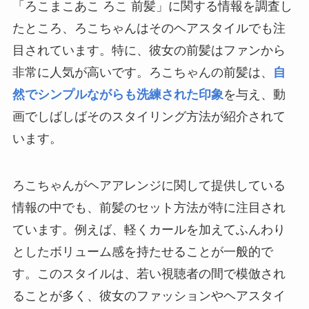
「ろこまこあこ ろこ 前髪」に関する情報を調査し
たところ、ろこちゃんはそのヘアスタイルでも注
目されています。特に、彼女の前髪はファンから
非常に人気が高いです。ろこちゃんの前髪は、
自
然でシンプルながらも洗練された印象
を与え、動
画でしばしばそのスタイリング方法が紹介されて
います。
ろこちゃんがヘアアレンジに関して提供している
情報の中でも、前髪のセット方法が特に注目され
ています。例えば、軽くカールを加えてふんわり
としたボリューム感を持たせることが一般的で
す。このスタイルは、若い視聴者の間で模倣され
ることが多く、彼女のファッションやヘアスタイ