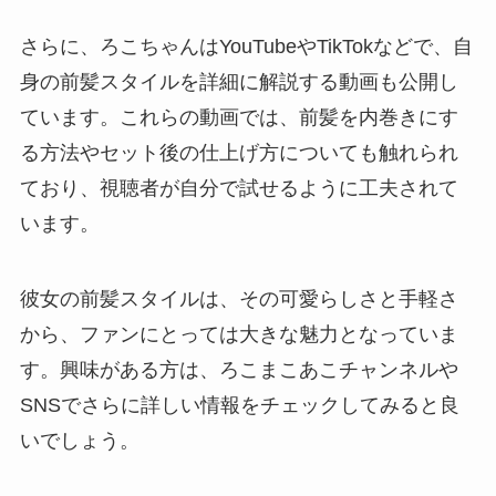
さらに、ろこちゃんはYouTubeやTikTokなどで、自
身の前髪スタイルを詳細に解説する動画も公開し
ています。これらの動画では、前髪を内巻きにす
る方法やセット後の仕上げ方についても触れられ
ており、視聴者が自分で試せるように工夫されて
います。
彼女の前髪スタイルは、その可愛らしさと手軽さ
から、ファンにとっては大きな魅力となっていま
す。興味がある方は、ろこまこあこチャンネルや
SNSでさらに詳しい情報をチェックしてみると良
いでしょう。