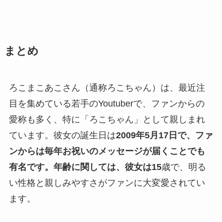
まとめ
ろこまこあこさん（通称ろこちゃん）は、最近注
目を集めている若手のYoutuberで、ファンからの
愛称も多く、特に「ろこちゃん」として親しまれ
ています。彼女の誕生日は
2009年5月17日で、ファ
ンからは毎年お祝いのメッセージが届くことでも
有名です。年齢に関しては、彼女は15
歳で、明る
い性格と親しみやすさがファンに大変愛されてい
ます。