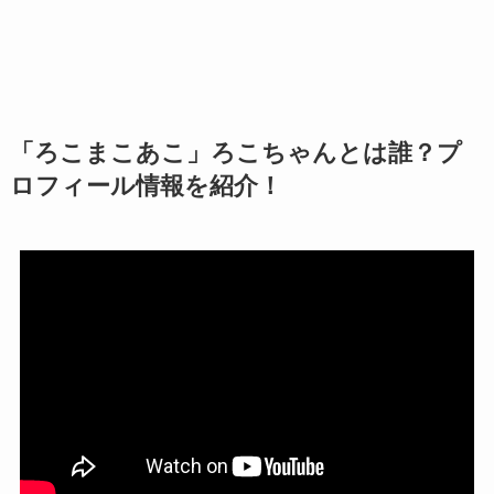
「ろこまこあこ」ろこちゃんとは誰？プ
ロフィール情報を紹介！