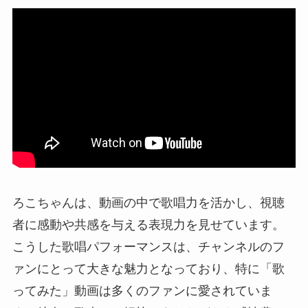
ろこちゃんは、動画の中で歌唱力を活かし、視聴
者に感動や共感を与える表現力を見せています。
こうした歌唱パフォーマンスは、チャンネルのフ
ァンにとって大きな魅力となっており、特に「歌
ってみた」動画は多くのファンに愛されていま