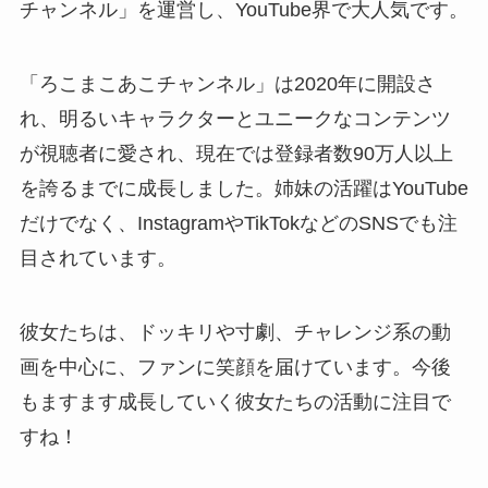
チャンネル」を運営し、YouTube界で大人気です。
「ろこまこあこチャンネル」は2020年に開設さ
れ、明るいキャラクターとユニークなコンテンツ
が視聴者に愛され、現在では登録者数90万人以上
を誇るまでに成長しました。姉妹の活躍はYouTube
だけでなく、InstagramやTikTokなどのSNSでも注
目されています。
彼女たちは、ドッキリや寸劇、チャレンジ系の動
画を中心に、ファンに笑顔を届けています。今後
もますます成長していく彼女たちの活動に注目で
すね！