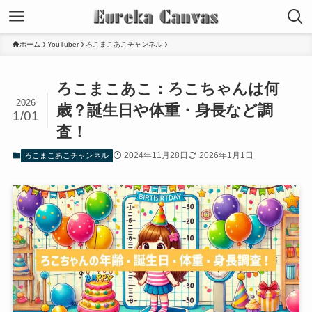
ホーム
YouTuber
ろこまこあこチャンネル
ろこまこあこ：ろこちゃんは何
2026
歳？誕生日や体重・身長など調
1/01
査！
2024年11月28日
2026年1月1日
ろこまこあこチャンネル