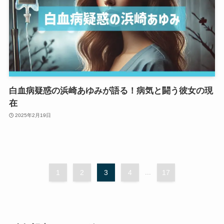
白血病疑惑の浜崎あゆみが語る！病気と闘う彼女の現
在
2025年2月19日
1
2
3
4
...
17