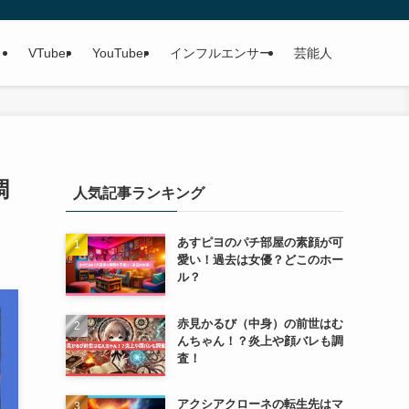
VTuber
YouTuber
インフルエンサー
芸能人
調
人気記事ランキング
あすピヨのパチ部屋の素顔が可
愛い！過去は女優？どこのホー
ル？
赤見かるび（中身）の前世はむ
んちゃん！？炎上や顔バレも調
査！
アクシアクローネの転生先はマ