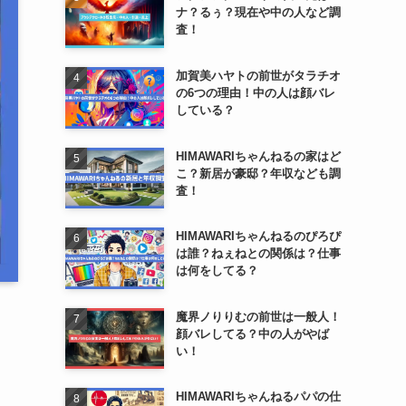
ナ？るぅ？現在や中の人など調
査！
加賀美ハヤトの前世がタラチオ
の6つの理由！中の人は顔バレ
している？
HIMAWARIちゃんねるの家はど
こ？新居が豪邸？年収なども調
査！
HIMAWARIちゃんねるのぴろぴ
は誰？ねぇねとの関係は？仕事
は何をしてる？
魔界ノりりむの前世は一般人！
顔バレしてる？中の人がやば
い！
HIMAWARIちゃんねるパパの仕