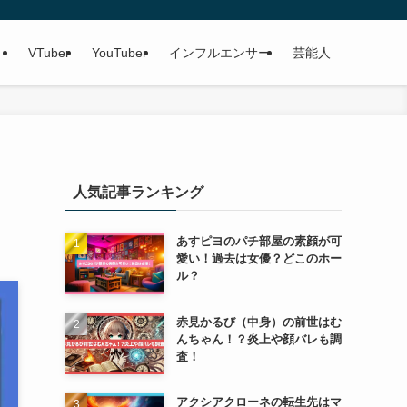
VTuber
YouTuber
インフルエンサー
芸能人
人気記事ランキング
あすピヨのパチ部屋の素顔が可
愛い！過去は女優？どこのホー
ル？
赤見かるび（中身）の前世はむ
んちゃん！？炎上や顔バレも調
査！
アクシアクローネの転生先はマ