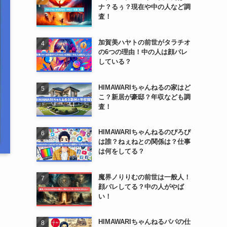
ナ？るぅ？現在や中の人など調
査！
加賀美ハヤトの前世がタラチオ
の6つの理由！中の人は顔バレ
している？
HIMAWARIちゃんねるの家はど
こ？新居が豪邸？年収なども調
査！
HIMAWARIちゃんねるのぴろぴ
は誰？ねぇねとの関係は？仕事
は何をしてる？
魔界ノりりむの前世は一般人！
顔バレしてる？中の人がやば
い！
HIMAWARIちゃんねるパパの仕